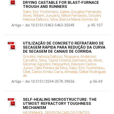
DRYING CASTABLE FOR BLAST-FURNACE
TROUGH AND RUNNERS
Sako, Eric Yoshimitsu;
Galesi, Douglas Fernando;
Alves, Wiliam;
Junuário, Nilton Fernando;
Orsolini,
Heloisa Daltoso;
Silva, Bianca Maria Gomes da
Artigo – doi 10.5151/5463-5463-35049
p-95-107
UTILIZAÇÃO DE CONCRETO REFRATÁRIO DE
SECAGEM RÁPIDA PARA REDUÇÃO DA CURVA
DE SECAGEM DE CANAIS DE CORRIDA.
Orsolini, Heloisa Daltoso;
Nogueira, Anderson
Carvalho;
Silva, Tayná Cristina Germano da;
Alves,
Gilcimar Agostini;
Hespanhol, Deivison Carlos;
Junior, Célio Pereira da Silva;
Sako, Eric Yoshimitsu;
Citeli, Carlos Emilio Carra;
Almeida, Cleber Rodrigues
de
Artigo – doi 10.5151/2594-357X-39656
p-56-69
SELF-HEALING MICROSTRUCTURE: THE
UTMOST REFRACTORY TOUGHNESS
MECHANISM
HESPANHOL, DEIVISON CARLOS FONTES;