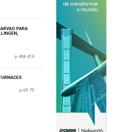
CARVAO PARA
LLINGEN,
p-408-419
 FURNACES
p-69-79