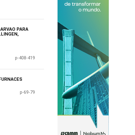
CARVAO PARA
LLINGEN,
p-408-419
 FURNACES
p-69-79