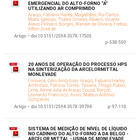
EMERGENCIAL DO ALTO-FORNO “A”
UTILIZANDO AR COMPRIMIDO
Araújo, Fabiano Harley;
Magalhães, Rui Carlos
Malta;
Iglesias, Thales Ornelas;
Ribeiro, Vicente
Aleixo Pinheiro;
Borges, Wander de Oliveira;
Freitas,
Ailton José de
Artigo – doi 10.5151/2594-357X-17505
p-538-550
20 ANOS DE OPERAÇÃO DO PROCESSO HPS
NA SINTERIZAÇÃO DA ARCELORMITTAL
MONLEVADE
Fonseca, Célio Ambrósio;
Araújo, Fabiano Harley;
Ambrósio, Patrícia Torres;
Teixeira, Thiago Públio;
Lima, Alinne Julia de Araujo Souza;
Berçot,
Leonardo Francisco;
Assis, Mateus Antônio
Gonçalves
Artigo – doi 10.5151/2594-357X-39794
p-97-110
SISTEMA DE MEDIÇÃO DE NÍVEL DE LÍQUIDO
NO CADINHO DO ALTO-FORNO A DA BELGO -
ARCELOR MITTAL - USINA DE MONLEVADE