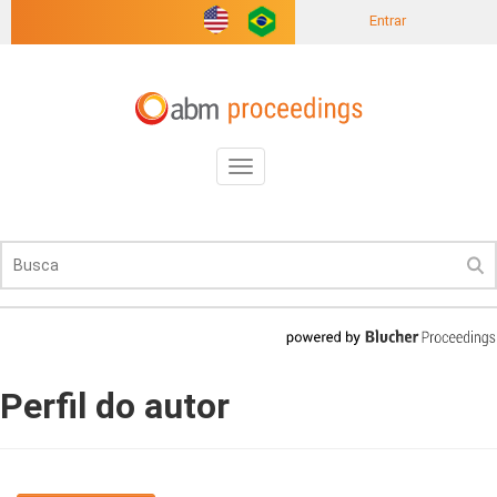
Entrar
Toggle
navigation
Perfil do autor