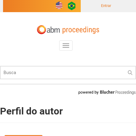
Entrar
Toggle
navigation
Perfil do autor