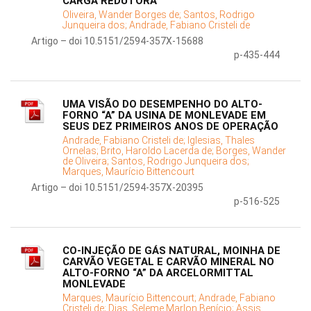
CARGA REDUTORA
Oliveira, Wander Borges de;
Santos, Rodrigo
Junqueira dos;
Andrade, Fabiano Cristeli de
Artigo – doi 10.5151/2594-357X-15688
p-435-444
UMA VISÃO DO DESEMPENHO DO ALTO-
FORNO “A” DA USINA DE MONLEVADE EM
SEUS DEZ PRIMEIROS ANOS DE OPERAÇÃO
Andrade, Fabiano Cristeli de;
Iglesias, Thales
Ornelas;
Brito, Haroldo Lacerda de;
Borges, Wander
de Oliveira;
Santos, Rodrigo Junqueira dos;
Marques, Maurício Bittencourt
Artigo – doi 10.5151/2594-357X-20395
p-516-525
CO-INJEÇÃO DE GÁS NATURAL, MOINHA DE
CARVÃO VEGETAL E CARVÃO MINERAL NO
ALTO-FORNO “A” DA ARCELORMITTAL
MONLEVADE
Marques, Maurício Bittencourt;
Andrade, Fabiano
Cristeli de;
Dias, Seleme Marlon Benício;
Assis,