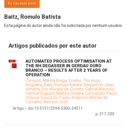
Eu sou esse autor
Baitz, Romulo Batista
Esta página do autor ainda não foi solicitada por nenhum usuário.
Artigos publicados por este autor
AUTOMATED PROCESS OPTIMISATION AT
THE RH DEGASSER IN GERDAU OURO
BRANCO – RESULTS AFTER 2 YEARS OF
OPERATION
Campos, Marina Braga;
Coelho, Tito Hugo
Nogueira;
Baitz, Romulo Batista;
Berganholi, Joao;
Almeida, Eric Novaes de;
Gomes, Gabriel Mauricio;
Samuel Augusto Martins Oliveira;
Conceição, Paulo
Vinicius Souza da;
Paula, Anderson Morais de;
Carvalho, Neivson José
Artigo – doi 10.5151/2594-5300-34511
p-317-330