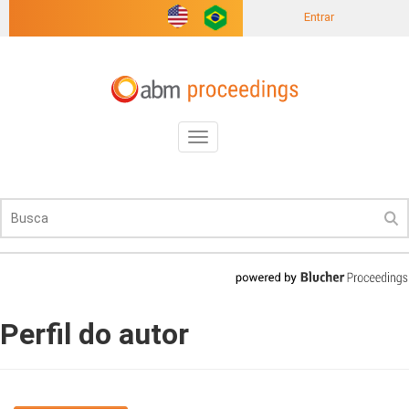
Entrar
Toggle
navigation
Perfil do autor