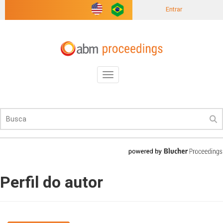
Entrar
Toggle
navigation
Perfil do autor