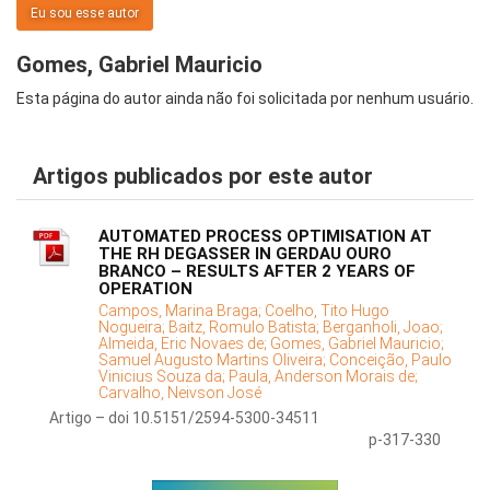
Eu sou esse autor
Gomes, Gabriel Mauricio
Esta página do autor ainda não foi solicitada por nenhum usuário.
Artigos publicados por este autor
AUTOMATED PROCESS OPTIMISATION AT
THE RH DEGASSER IN GERDAU OURO
BRANCO – RESULTS AFTER 2 YEARS OF
OPERATION
Campos, Marina Braga;
Coelho, Tito Hugo
Nogueira;
Baitz, Romulo Batista;
Berganholi, Joao;
Almeida, Eric Novaes de;
Gomes, Gabriel Mauricio;
Samuel Augusto Martins Oliveira;
Conceição, Paulo
Vinicius Souza da;
Paula, Anderson Morais de;
Carvalho, Neivson José
Artigo – doi 10.5151/2594-5300-34511
p-317-330