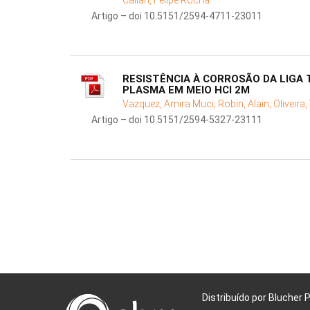
Caliari, Felipe Rocha
Artigo – doi 10.5151/2594-4711-23011
RESISTÊNCIA À CORROSÃO DA LIGA T
PLASMA EM MEIO HCl 2M
Vazquez, Amira Muci;
Robin, Alain;
Oliveira
Artigo – doi 10.5151/2594-5327-23111
Distribuído por Blucher 