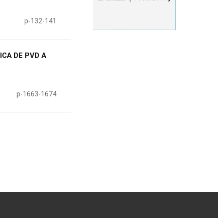
p-132-141
ICA DE PVD A
p-1663-1674