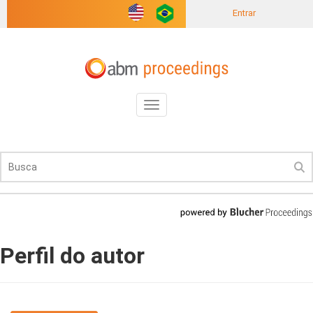
Entrar
Toggle
navigation
Perfil do autor