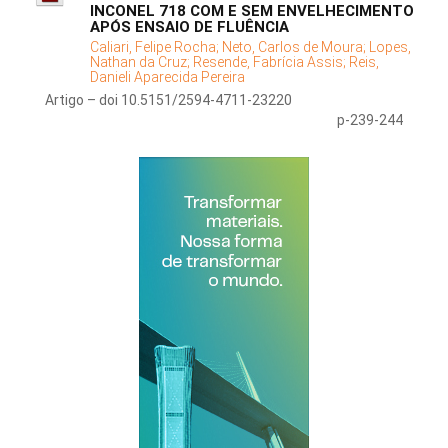
INCONEL 718 COM E SEM ENVELHECIMENTO
APÓS ENSAIO DE FLUÊNCIA
Caliari, Felipe Rocha;
Neto, Carlos de Moura;
Lopes,
Nathan da Cruz;
Resende, Fabrícia Assis;
Reis,
Danieli Aparecida Pereira
Artigo – doi 10.5151/2594-4711-23220
p-239-244