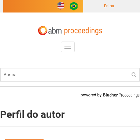
Entrar
Toggle
navigation
Perfil do autor