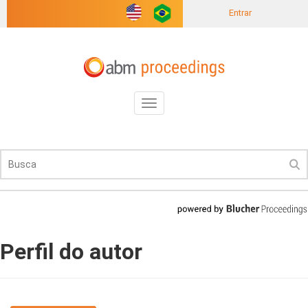
Entrar
Toggle
navigation
Perfil do autor