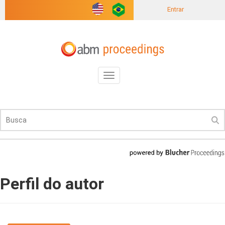
Entrar
Toggle
navigation
Perfil do autor