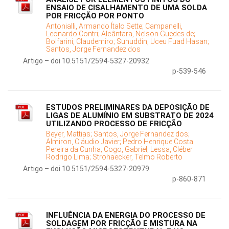
ENSAIO DE CISALHAMENTO DE UMA SOLDA
POR FRICÇÃO POR PONTO
Antonialli, Armando Ítalo Sette;
Campanelli,
Leonardo Contri;
Alcântara, Nelson Guedes de;
Bolfarini, Claudemiro;
Suhuddin, Uceu Fuad Hasan;
Santos, Jorge Fernandez dos
Artigo – doi 10.5151/2594-5327-20932
p-539-546
ESTUDOS PRELIMINARES DA DEPOSIÇÃO DE
LIGAS DE ALUMÍNIO EM SUBSTRATO DE 2024
UTILIZANDO PROCESSO DE FRICÇÃO
Beyer, Mattias;
Santos, Jorge Fernandez dos;
Almiron, Cláudio Javier;
Pedro Henrique Costa
Pereira da Cunha;
Cogo, Gabriel;
Lessa, Cléber
Rodrigo Lima;
Strohaecker, Telmo Roberto
Artigo – doi 10.5151/2594-5327-20979
p-860-871
INFLUÊNCIA DA ENERGIA DO PROCESSO DE
SOLDAGEM POR FRICÇÃO E MISTURA NA