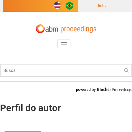
Entrar
Toggle
navigation
Perfil do autor