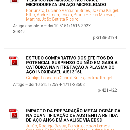
TÉRMICO NA MICROESTRUTURA E
MICRODUREZA UM AÇO MICROLIGADO
Fortunato, Luciano Venturini;
Brites, Joelma Krugel;
Filho, André Itman;
Loiola, Bruna Helena Malovini;
Martins, João Batista Ribeiro
Artigo completo – doi 10.5151/1516-392X-
30849
p-3188-3194
ESTUDO COMPARATIVO DOS EFEITOS DO
POTENCIAL SUSPENSO OU NÃO EM GAIOLA
CATÓDICA NA NITRETAÇÃO A PLASMA DO
AÇO INOXIDÁVEL AISI 316L
Gontijo, Leonardo Cabral;
Brites, Joelma Krugel
Artigo – doi 10.5151/2594-4711-23502
p-421-422
IMPACTO DA PREPARAÇÃO METALOGRÁFICA
NA QUANTIFICAÇÃO DE AUSTENITA RETIDA
DE AÇO AHSS EM ANÁLISE VIA EBSD
Julião, Rodrigo Bessa;
Ferreira, Jetson Lemos;