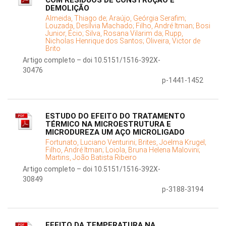
COM RESÍDUOS DE CONSTRUÇÃO E
DEMOLIÇÃO
Almeida, Thiago de;
Araújo, Geórgia Serafim;
Louzada, Desílvia Machado;
Filho, André Itman;
Bosi
Junior, Écio;
Silva, Rosana Vilarim da;
Rupp,
Nicholas Henrique dos Santos;
Oliveira, Victor de
Brito
Artigo completo – doi 10.5151/1516-392X-
30476
p-1441-1452
ESTUDO DO EFEITO DO TRATAMENTO
TÉRMICO NA MICROESTRUTURA E
MICRODUREZA UM AÇO MICROLIGADO
Fortunato, Luciano Venturini;
Brites, Joelma Krugel;
Filho, André Itman;
Loiola, Bruna Helena Malovini;
Martins, João Batista Ribeiro
Artigo completo – doi 10.5151/1516-392X-
30849
p-3188-3194
EFEITO DA TEMPERATURA NA