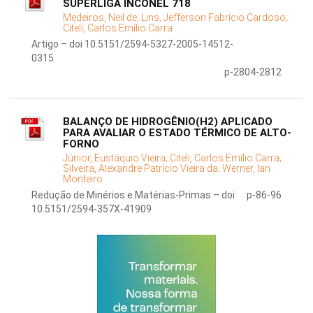
SUPERLIGA INCONEL 718
Medeiros, Neil de;
Lins, Jefferson Fabrício Cardoso;
Citeli, Carlos Emílio Carra
Artigo – doi 10.5151/2594-5327-2005-14512-
0315
p-2804-2812
BALANÇO DE HIDROGÊNIO(H2) APLICADO
PARA AVALIAR O ESTADO TÉRMICO DE ALTO-
FORNO
Júnior, Eustáquio Vieira;
Citeli, Carlos Emílio Carra;
Silveira, Alexandre Patrício Vieira da;
Werner, Ian
Monteiro
Redução de Minérios e Matérias-Primas – doi
p-86-96
10.5151/2594-357X-41909