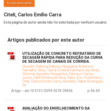
Eu sou esse autor
Citeli, Carlos Emílio Carra
Esta página do autor ainda não foi solicitada por nenhum usuário.
Artigos publicados por este autor
UTILIZAÇÃO DE CONCRETO REFRATÁRIO DE
SECAGEM RÁPIDA PARA REDUÇÃO DA CURVA
DE SECAGEM DE CANAIS DE CORRIDA.
Orsolini, Heloisa Daltoso;
Nogueira, Anderson
Carvalho;
Silva, Tayná Cristina Germano da;
Alves,
Gilcimar Agostini;
Hespanhol, Deivison Carlos;
Junior, Célio Pereira da Silva;
Sako, Eric Yoshimitsu;
Citeli, Carlos Emilio Carra;
Almeida, Cleber Rodrigues
de
Artigo – doi 10.5151/2594-357X-39656
p-56-69
AVALIAÇÃO DO ENVELHECIMENTO DA