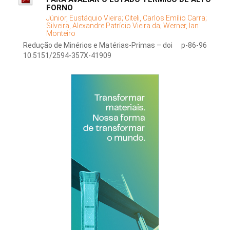
FORNO
Júnior, Eustáquio Vieira;
Citeli, Carlos Emílio Carra;
Silveira, Alexandre Patrício Vieira da;
Werner, Ian
Monteiro
Redução de Minérios e Matérias-Primas – doi
p-86-96
10.5151/2594-357X-41909