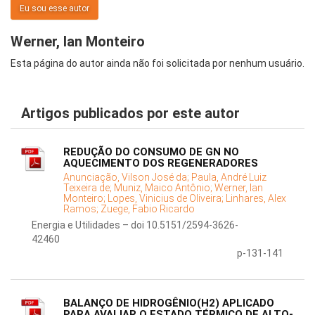
Eu sou esse autor
Werner, Ian Monteiro
Esta página do autor ainda não foi solicitada por nenhum usuário.
Artigos publicados por este autor
REDUÇÃO DO CONSUMO DE GN NO
AQUECIMENTO DOS REGENERADORES
Anunciação, Vilson José da;
Paula, André Luiz
Teixeira de;
Muniz, Maico Antônio;
Werner, Ian
Monteiro;
Lopes, Vinicius de Oliveira;
Linhares, Alex
Ramos;
Zuege, Fabio Ricardo
Energia e Utilidades – doi 10.5151/2594-3626-
42460
p-131-141
BALANÇO DE HIDROGÊNIO(H2) APLICADO
PARA AVALIAR O ESTADO TÉRMICO DE ALTO-