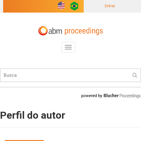
Entrar
Toggle
navigation
Perfil do autor