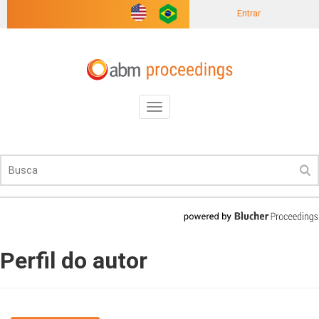
Entrar
Toggle
navigation
Perfil do autor