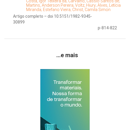
Costa, Igor Teixeira da;
Carvalho, Cássio Santos de;
Martins, Anderson Pereira;
Voltz, Hiury;
Alves, Letícia
Miranda;
Estefano Vieira;
Christ, Camila Simon
Artigo completo – doi 10.5151/1982-9345-
30899
p-814-822
...e mais