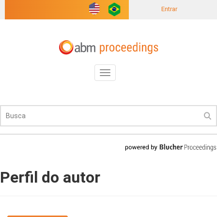
Entrar
Toggle
navigation
Perfil do autor