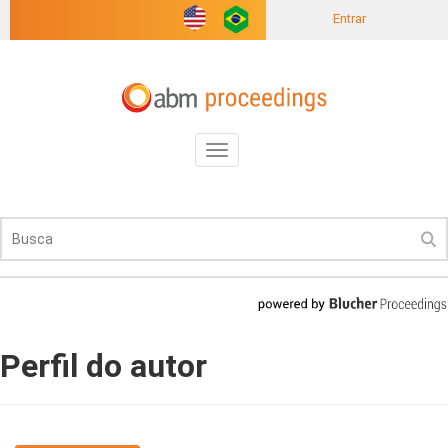
Entrar
Toggle
navigation
Perfil do autor