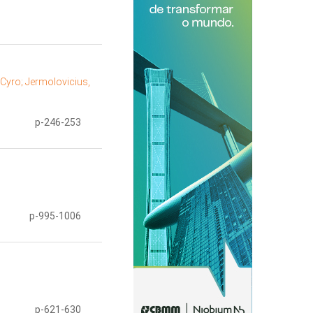
 Cyro;
Jermolovicius,
p-246-253
p-995-1006
p-621-630