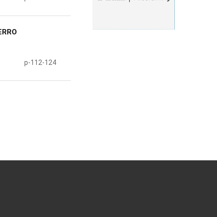
ERRO
p-112-124