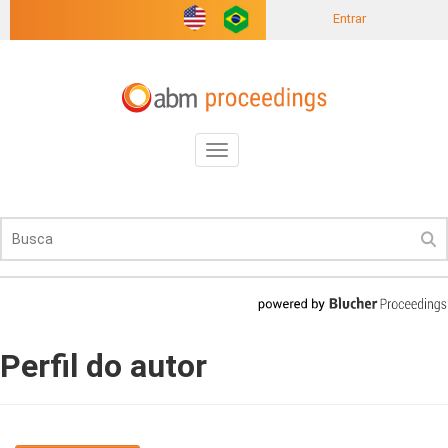
Entrar
Toggle
navigation
Perfil do autor