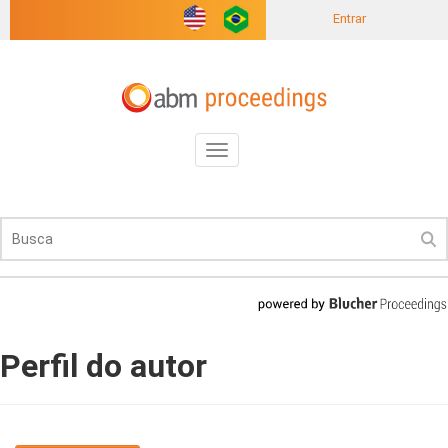
Entrar
Toggle
navigation
Perfil do autor