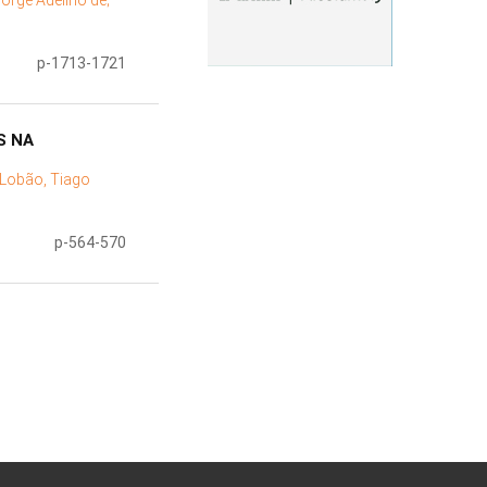
Jorge Adelino de;
p-1713-1721
S NA
Lobão, Tiago
p-564-570