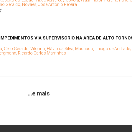
 Roberto da;
Lobão, Tiago Assereuy;
Loyola, Washington Pereira;
Faria, 
élio Geraldo;
Novaes, José Antônio Pereira
7
IMPEDIMENTOS VIA SUPERVISÓRIO NA ÁREA DE ALTO FORNO
ra, Célio Geraldo;
Vitorino, Flávio da Silva;
Machado, Thiago de Andrade;
ergmann, Ricardo Carlos Marrinhas
...e mais