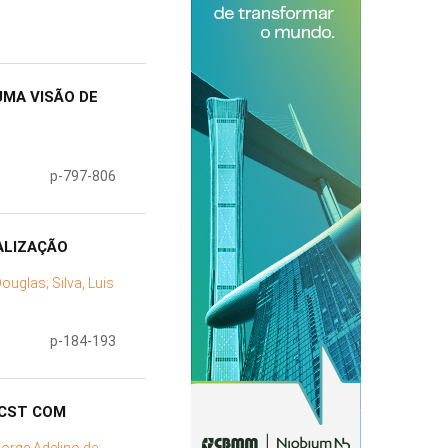
UMA VISÃO DE
p-797-806
ALIZAÇÃO
Douglas;
Silva, Luis
p-184-193
 CST COM