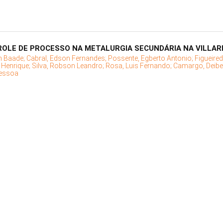
OLE DE PROCESSO NA METALURGIA SECUNDÁRIA NA VILLA
n Baade;
Cabral, Edson Fernandes;
Possente, Egberto Antonio;
Figueire
o Henrique;
Silva, Robson Leandro;
Rosa, Luis Fernando;
Camargo, Deiber
essoa