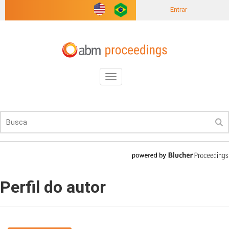
Entrar
Toggle
navigation
Perfil do autor