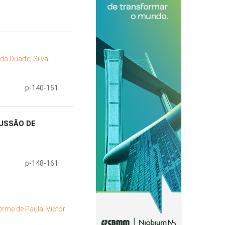
da Duarte;
Silva,
p-140-151
USSÃO DE
p-148-161
erme de Paula;
Victor