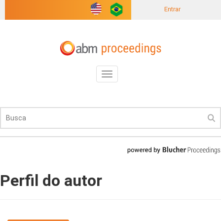
Entrar
Toggle
navigation
Perfil do autor