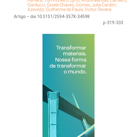
Ferreira, Yuri Pinheiro;
Lyrio, André Mendes Carneiro;
Garducci, Gisele Chaves;
Gomes, Julia Cardim;
Azevedo, Guilherme de Paula;
Victor Oliveira
Artigo – doi 10.5151/2594-357X-34598
p-319-333