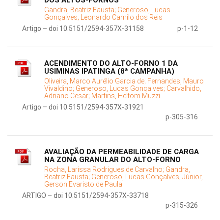
DOS ALTOS-FORNOS
Gandra, Beatriz Fausta;
Generoso, Lucas
Gonçalves;
Leonardo Camilo dos Reis
Artigo – doi 10.5151/2594-357X-31158
p-1-12
ACENDIMENTO DO ALTO-FORNO 1 DA
USIMINAS IPATINGA (8ª CAMPANHA)
Oliveira, Marco Aurélio Garcia de;
Fernandes, Mauro
Vivaldino;
Generoso, Lucas Gonçalves;
Carvalhido,
Adriano Cesar;
Martins, Heltom Muzzi
Artigo – doi 10.5151/2594-357X-31921
p-305-316
AVALIAÇÃO DA PERMEABILIDADE DE CARGA
NA ZONA GRANULAR DO ALTO-FORNO
Rocha, Larissa Rodrigues de Carvalho;
Gandra,
Beatriz Fausta;
Generoso, Lucas Gonçalves;
Júnior,
Gerson Evaristo de Paula
ARTIGO – doi 10.5151/2594-357X-33718
p-315-326