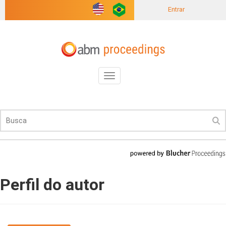
Entrar
Toggle
navigation
Perfil do autor