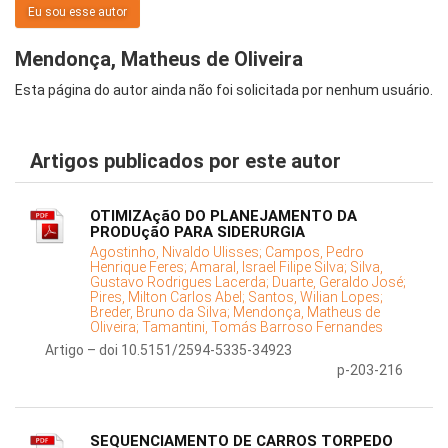
Eu sou esse autor
Mendonça, Matheus de Oliveira
Esta página do autor ainda não foi solicitada por nenhum usuário.
Artigos publicados por este autor
OTIMIZAçãO DO PLANEJAMENTO DA
PRODUçãO PARA SIDERURGIA
Agostinho, Nivaldo Ulisses;
Campos, Pedro
Henrique Feres;
Amaral, Israel Filipe Silva;
Silva,
Gustavo Rodrigues Lacerda;
Duarte, Geraldo José;
Pires, Milton Carlos Abel;
Santos, Wilian Lopes;
Breder, Bruno da Silva;
Mendonça, Matheus de
Oliveira;
Tamantini, Tomás Barroso Fernandes
Artigo – doi 10.5151/2594-5335-34923
p-203-216
SEQUENCIAMENTO DE CARROS TORPEDO