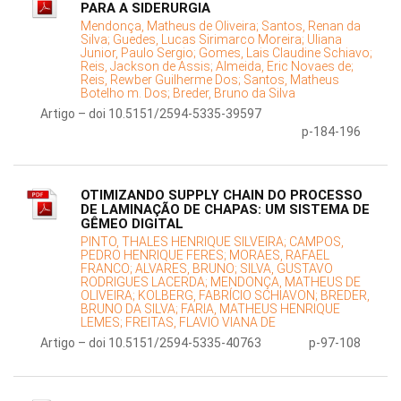
PARA A SIDERURGIA
Mendonça, Matheus de Oliveira;
Santos, Renan da
Silva;
Guedes, Lucas Sirimarco Moreira;
Uliana
Junior, Paulo Sergio;
Gomes, Lais Claudine Schiavo;
Reis, Jackson de Assis;
Almeida, Eric Novaes de;
Reis, Rewber Guilherme Dos;
Santos, Matheus
Botelho m. Dos;
Breder, Bruno da Silva
Artigo – doi 10.5151/2594-5335-39597
p-184-196
OTIMIZANDO SUPPLY CHAIN DO PROCESSO
DE LAMINAÇÃO DE CHAPAS: UM SISTEMA DE
GÊMEO DIGITAL
PINTO, THALES HENRIQUE SILVEIRA;
CAMPOS,
PEDRO HENRIQUE FERES;
MORAES, RAFAEL
FRANCO;
ALVARES, BRUNO;
SILVA, GUSTAVO
RODRIGUES LACERDA;
MENDONÇA, MATHEUS DE
OLIVEIRA;
KOLBERG, FABRÍCIO SCHIAVON;
BREDER,
BRUNO DA SILVA;
FARIA, MATHEUS HENRIQUE
LEMES;
FREITAS, FLAVIO VIANA DE
Artigo – doi 10.5151/2594-5335-40763
p-97-108