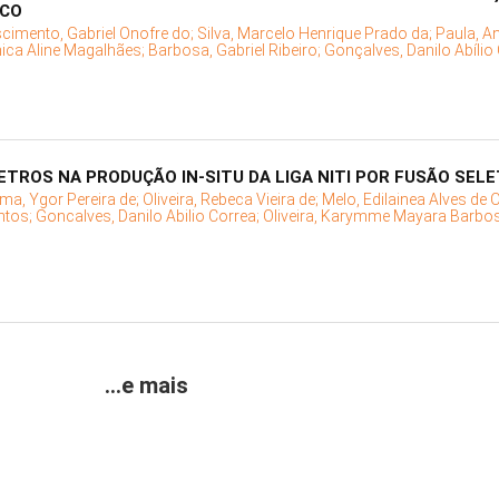
ICO
cimento, Gabriel Onofre do;
Silva, Marcelo Henrique Prado da;
Paula, A
ica Aline Magalhães;
Barbosa, Gabriel Ribeiro;
Gonçalves, Danilo Abílio
ETROS NA PRODUÇÃO IN-SITU DA LIGA NITI POR FUSÃO SELE
ima, Ygor Pereira de;
Oliveira, Rebeca Vieira de;
Melo, Edilainea Alves de O
ntos;
Goncalves, Danilo Abilio Correa;
Oliveira, Karymme Mayara Barbo
...e mais