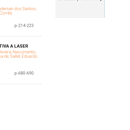
ndersan dos Santos;
 Corrêa
p-214-223
TIVA A LASER
liveira;
Nascimento,
sa de;
Sallet, Eduardo
p-680-690