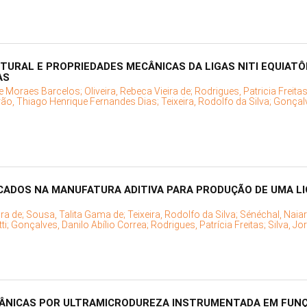
URAL E PROPRIEDADES MECÂNICAS DA LIGAS NITI EQUIATÔ
AS
e Moraes Barcelos;
Oliveira, Rebeca Vieira de;
Rodrigues, Patricia Freita
rão, Thiago Henrique Fernandes Dias;
Teixeira, Rodolfo da Silva;
Gonçalv
ADOS NA MANUFATURA ADITIVA PARA PRODUÇÃO DE UMA LIGA
ira de;
Sousa, Talita Gama de;
Teixeira, Rodolfo da Silva;
Sénéchal, Naiar
ti;
Gonçalves, Danilo Abílio Correa;
Rodrigues, Patrícia Freitas;
Silva, Jo
CÂNICAS POR ULTRAMICRODUREZA INSTRUMENTADA EM FUNÇ