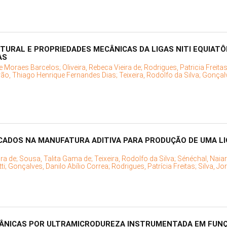
URAL E PROPRIEDADES MECÂNICAS DA LIGAS NITI EQUIATÔ
AS
e Moraes Barcelos;
Oliveira, Rebeca Vieira de;
Rodrigues, Patricia Freita
rão, Thiago Henrique Fernandes Dias;
Teixeira, Rodolfo da Silva;
Gonçalv
ADOS NA MANUFATURA ADITIVA PARA PRODUÇÃO DE UMA LIGA
ira de;
Sousa, Talita Gama de;
Teixeira, Rodolfo da Silva;
Sénéchal, Naiar
ti;
Gonçalves, Danilo Abílio Correa;
Rodrigues, Patrícia Freitas;
Silva, Jo
CÂNICAS POR ULTRAMICRODUREZA INSTRUMENTADA EM FUNÇ