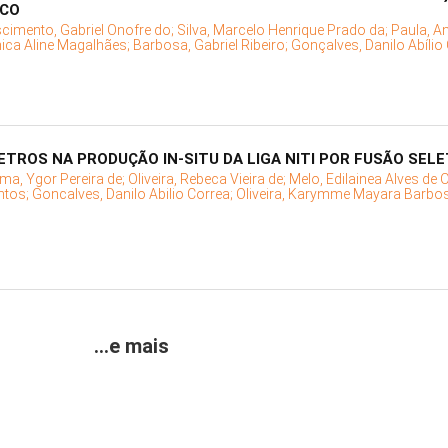
ICO
cimento, Gabriel Onofre do;
Silva, Marcelo Henrique Prado da;
Paula, A
ica Aline Magalhães;
Barbosa, Gabriel Ribeiro;
Gonçalves, Danilo Abílio
ETROS NA PRODUÇÃO IN-SITU DA LIGA NITI POR FUSÃO SELE
ima, Ygor Pereira de;
Oliveira, Rebeca Vieira de;
Melo, Edilainea Alves de O
ntos;
Goncalves, Danilo Abilio Correa;
Oliveira, Karymme Mayara Barbo
...e mais