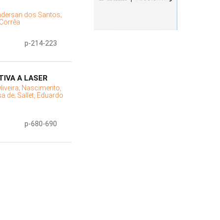
ndersan dos Santos;
 Corrêa
p-214-223
TIVA A LASER
liveira;
Nascimento,
sa de;
Sallet, Eduardo
p-680-690