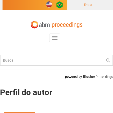
Entrar
Toggle
navigation
Perfil do autor