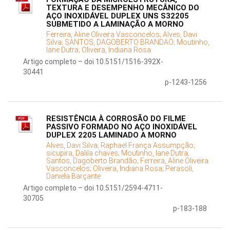
TEXTURA E DESEMPENHO MECÂNICO DO
AÇO INOXIDÁVEL DUPLEX UNS S32205
SUBMETIDO A LAMINAÇÃO A MORNO
Ferreira, Aline Oliveira Vasconcelos;
Alves, Davi
Silva;
SANTOS, DAGOBERTO BRANDAO;
Moutinho,
Iane Dutra;
Oliveira, Indiana Rosa
Artigo completo – doi 10.5151/1516-392X-
30441
p-1243-1256
RESISTÊNCIA À CORROSÃO DO FILME
PASSIVO FORMADO NO AÇO INOXIDÁVEL
DUPLEX 2205 LAMINADO A MORNO
Alves, Davi Silva;
Raphael França Assumpção;
sicupira, Dalila chaves;
Moutinho, Iane Dutra;
Santos, Dagoberto Brandão;
Ferreira, Aline Oliveira
Vasconcelos;
Oliveira, Indiana Rosa;
Perasoli,
Daniela Barçante
Artigo completo – doi 10.5151/2594-4711-
30705
p-183-188