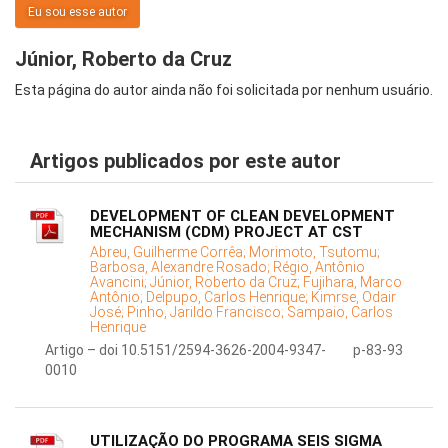
Eu sou esse autor
Júnior, Roberto da Cruz
Esta página do autor ainda não foi solicitada por nenhum usuário.
Artigos publicados por este autor
DEVELOPMENT OF CLEAN DEVELOPMENT
MECHANISM (CDM) PROJECT AT CST
Abreu, Guilherme Corrêa;
Morimoto, Tsutomu;
Barbosa, Alexandre Rosado;
Régio, Antônio
Avancini;
Júnior, Roberto da Cruz;
Fujihara, Marco
Antônio;
Delpupo, Carlos Henrique;
Kimrse, Odair
José;
Pinho, Jarildo Francisco;
Sampaio, Carlos
Henrique
Artigo – doi 10.5151/2594-3626-2004-9347-
p-83-93
0010
UTILIZAÇÃO DO PROGRAMA SEIS SIGMA