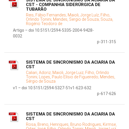
SISTEMA DE SINCRONISMO DA ACIARIA DA
CST - COMPANHIA SIDERÚRGICA DE
TUBARÃO
Reis, Fábio Fernandes;
Maioli, Jorge Luíz;
Filho,
Orlindo Tonini;
Mendes, Sergio de Souza;
Souza,
Rogério Teodoro de
Artigo – doi 10.5151/2594-5335-2004-9428-
0032
p-311-315
SISTEMA DE SINCRONISMO DA ACIARIA DA
CST
Caliari, Adoriz;
Maioli, Jorge Luiz;
Filho, Orlindo
Tonini;
Lopes, Paulo Elísio de Figueiredo;
Mendes,
Sérgio de Souza
v1 – doi 10.5151/2594-5327-51v1-623-632
p-617-626
SISTEMA DE SINCRONISMO DA ACIARIA DA
CST
Rosa, Breno;
Henriques, Bruno Rodrigues;
Kirmse,
Odair José;
Filho, Orlindo Tonini;
Maioli, Jorge Luiz