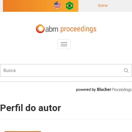
Entrar
Toggle
navigation
Perfil do autor