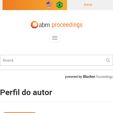
Entrar
Toggle
navigation
Perfil do autor