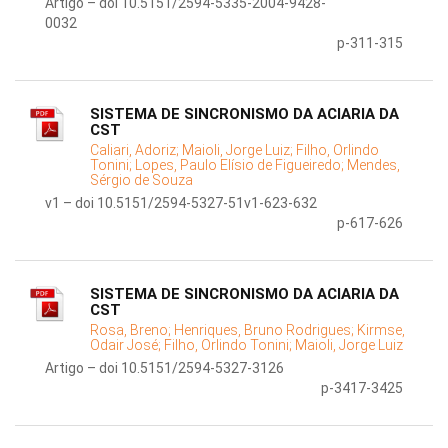
Artigo – doi 10.5151/2594-5335-2004-9428-
0032
p-311-315
SISTEMA DE SINCRONISMO DA ACIARIA DA
CST
Caliari, Adoriz;
Maioli, Jorge Luiz;
Filho, Orlindo
Tonini;
Lopes, Paulo Elísio de Figueiredo;
Mendes,
Sérgio de Souza
v1 – doi 10.5151/2594-5327-51v1-623-632
p-617-626
SISTEMA DE SINCRONISMO DA ACIARIA DA
CST
Rosa, Breno;
Henriques, Bruno Rodrigues;
Kirmse,
Odair José;
Filho, Orlindo Tonini;
Maioli, Jorge Luiz
Artigo – doi 10.5151/2594-5327-3126
p-3417-3425