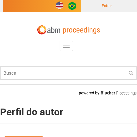
Entrar
Toggle
navigation
Perfil do autor