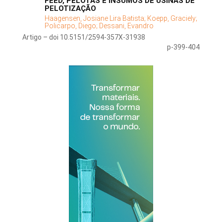
FEED, PELOTAS E INSUMOS DE USINAS DE
PELOTIZAÇÃO
Haagensen, Josiane Lira Batista;
Koepp, Graciely;
Policarpo, Diego;
Dessani, Evandro
Artigo – doi 10.5151/2594-357X-31938
p-399-404