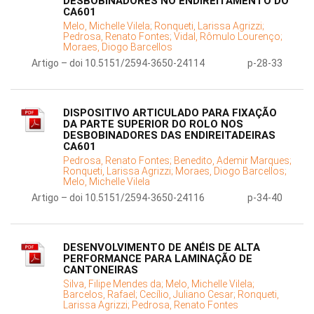
DESBOBINADORES NO ENDIREITAMENTO DO
CA601
Melo, Michelle Vilela;
Ronqueti, Larissa Agrizzi;
Pedrosa, Renato Fontes;
Vidal, Rômulo Lourenço;
Moraes, Diogo Barcellos
Artigo – doi 10.5151/2594-3650-24114
p-28-33
DISPOSITIVO ARTICULADO PARA FIXAÇÃO
DA PARTE SUPERIOR DO ROLO NOS
DESBOBINADORES DAS ENDIREITADEIRAS
CA601
Pedrosa, Renato Fontes;
Benedito, Ademir Marques;
Ronqueti, Larissa Agrizzi;
Moraes, Diogo Barcellos;
Melo, Michelle Vilela
Artigo – doi 10.5151/2594-3650-24116
p-34-40
DESENVOLVIMENTO DE ANÉIS DE ALTA
PERFORMANCE PARA LAMINAÇÃO DE
CANTONEIRAS
Silva, Filipe Mendes da;
Melo, Michelle Vilela;
Barcelos, Rafael;
Cecílio, Juliano Cesar;
Ronqueti,
Larissa Agrizzi;
Pedrosa, Renato Fontes