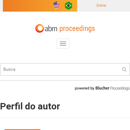
Entrar
Toggle
navigation
Perfil do autor