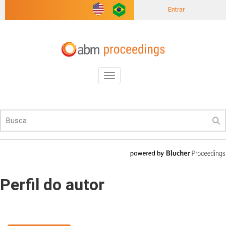
Entrar
Toggle
navigation
Perfil do autor