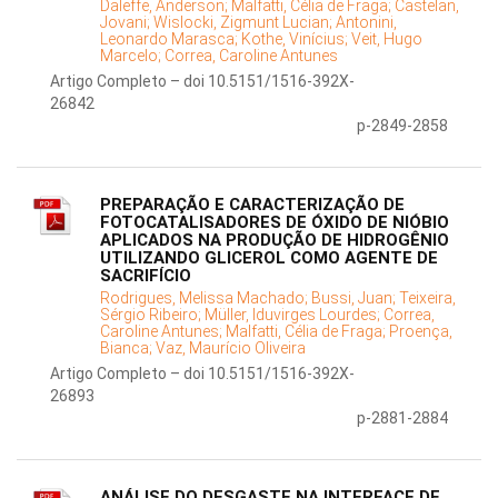
Daleffe, Anderson;
Malfatti, Célia de Fraga;
Castelan,
Jovani;
Wislocki, Zigmunt Lucian;
Antonini,
Leonardo Marasca;
Kothe, Vinícius;
Veit, Hugo
Marcelo;
Correa, Caroline Antunes
Artigo Completo – doi 10.5151/1516-392X-
26842
p-2849-2858
PREPARAÇÃO E CARACTERIZAÇÃO DE
FOTOCATALISADORES DE ÓXIDO DE NIÓBIO
APLICADOS NA PRODUÇÃO DE HIDROGÊNIO
UTILIZANDO GLICEROL COMO AGENTE DE
SACRIFÍCIO
Rodrigues, Melissa Machado;
Bussi, Juan;
Teixeira,
Sérgio Ribeiro;
Müller, Iduvirges Lourdes;
Correa,
Caroline Antunes;
Malfatti, Célia de Fraga;
Proença,
Bianca;
Vaz, Maurício Oliveira
Artigo Completo – doi 10.5151/1516-392X-
26893
p-2881-2884
ANÁLISE DO DESGASTE NA INTERFACE DE