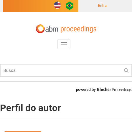
Entrar
Toggle
navigation
Perfil do autor