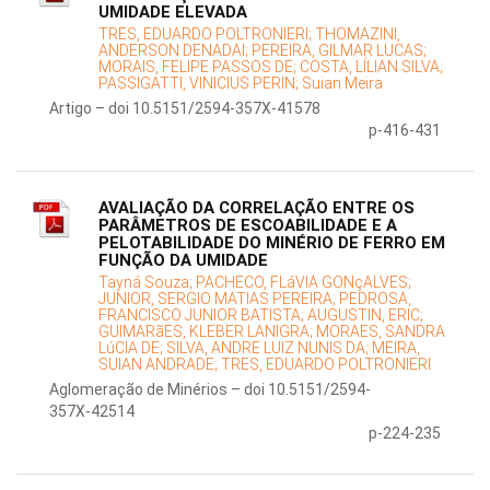
UMIDADE ELEVADA
TRES, EDUARDO POLTRONIERI;
THOMAZINI,
ANDERSON DENADAI;
PEREIRA, GILMAR LUCAS;
MORAIS, FELIPE PASSOS DE;
COSTA, LÍLIAN SILVA;
PASSIGATTI, VINICIUS PERIN;
Suian Meira
Artigo – doi 10.5151/2594-357X-41578
p-416-431
AVALIAÇÃO DA CORRELAÇÃO ENTRE OS
PARÂMETROS DE ESCOABILIDADE E A
PELOTABILIDADE DO MINÉRIO DE FERRO EM
FUNÇÃO DA UMIDADE
Tayná Souza;
PACHECO, FLáVIA GONçALVES;
JUNIOR, SERGIO MATIAS PEREIRA;
PEDROSA,
FRANCISCO JUNIOR BATISTA;
AUGUSTIN, ERIC;
GUIMARãES, KLEBER LANIGRA;
MORAES, SANDRA
LúCIA DE;
SILVA, ANDRE LUIZ NUNIS DA;
MEIRA,
SUIAN ANDRADE;
TRES, EDUARDO POLTRONIERI
Aglomeração de Minérios – doi 10.5151/2594-
357X-42514
p-224-235