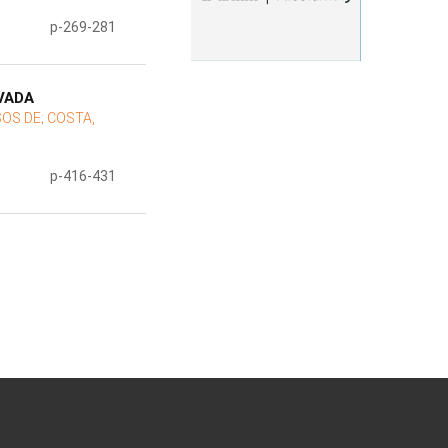
p-269-281
VADA
SOS DE;
COSTA,
p-416-431