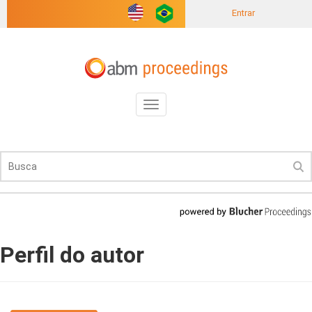
Entrar
Toggle
navigation
Perfil do autor