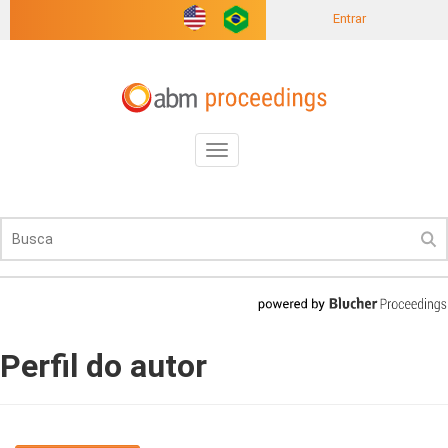
Entrar
Toggle
navigation
Perfil do autor