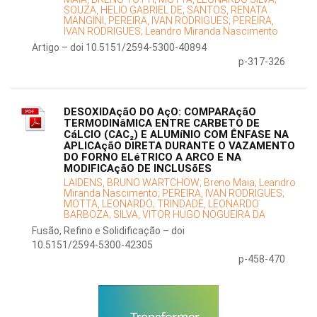
SOUZA, HELIO GABRIEL DE;
SANTOS, RENATA
MANGINI;
PEREIRA, IVAN RODRIGUES;
PEREIRA,
IVAN RODRIGUES;
Leandro Miranda Nascimento
Artigo – doi 10.5151/2594-5300-40894
p-317-326
DESOXIDAçãO DO AçO: COMPARAçãO
TERMODINâMICA ENTRE CARBETO DE
CáLCIO (CAC₂) E ALUMíNIO COM ÊNFASE NA
APLICAçãO DIRETA DURANTE O VAZAMENTO
DO FORNO ELéTRICO A ARCO E NA
MODIFICAçãO DE INCLUSõES
LAIDENS, BRUNO WARTCHOW;
Breno Maia;
Leandro
Miranda Nascimento;
PEREIRA, IVAN RODRIGUES;
MOTTA, LEONARDO;
TRINDADE, LEONARDO
BARBOZA;
SILVA, VITOR HUGO NOGUEIRA DA
Fusão, Refino e Solidificação – doi
10.5151/2594-5300-42305
p-458-470